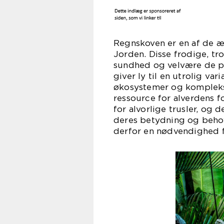
Regnskoven er en af de æ
Jorden. Disse frodige, tr
sundhed og velvære de pro
giver ly til en utrolig var
økosystemer og kompleks
ressource for alverdens f
for alvorlige trusler, og
deres betydning og behov
derfor en nødvendighed f