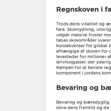
Regnskoven i f
Trods dens vitalitet og 
fare. Skovrydning, ulovl
udgør massive trusler mod
tabes skovområder svarend
konsekvenser for global b
afhængige af skoven for d
levesteder for millioner 
drivhusgasser, der yderli
Kampen for at bevare reg
komponent i jordens komp
Bevaring og b
Bevaring og bæredygtig f
sikre dens fremtid og de