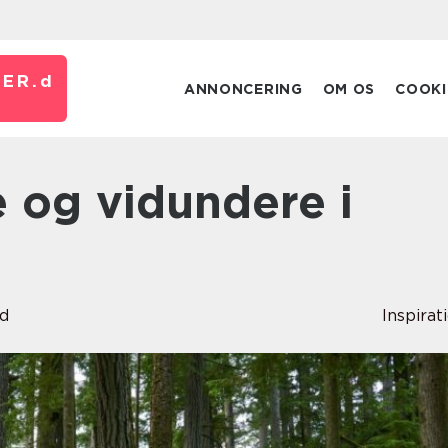
ER.
d
ANNONCERING
OM OS
COOKI
n
rd
Inspirat