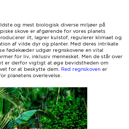
ldste og mest biologisk diverse miljøer på
opiske skove er afgørende for vores planets
ducerer ilt, lagrer kulstof, regulerer klimaet og
iation af vilde dyr og planter. Med deres intrikate
e fødekæder udgør regnskovene en vital
ormer for liv, inklusiv mennesket. Men de står over
 det er derfor vigtigt at øge bevidstheden om
et for at beskytte dem.
Red regnskoven
er
or planetens overlevelse.