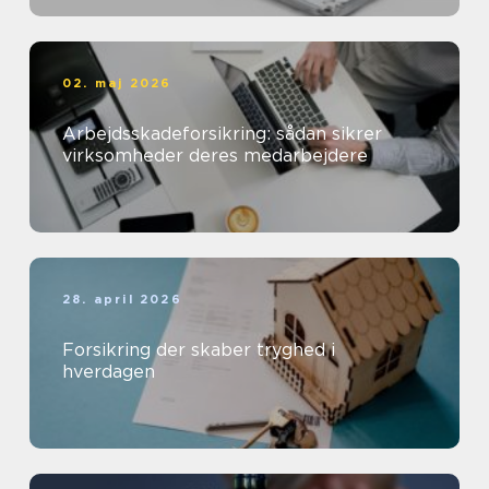
02. maj 2026
Arbejdsskadeforsikring: sådan sikrer
virksomheder deres medarbejdere
28. april 2026
Forsikring der skaber tryghed i
hverdagen