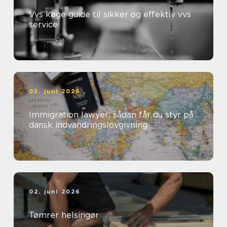
Vvs køge guide til sikker og effektiv vvs
service
03. juni 2026
Immigration lawyer: sådan får du styr på
dansk indvandringslovgivning
02. juni 2026
Tømrer helsingør