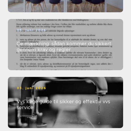
05. juni 2026
Ce mærkning: sådan kommer du sikkert
gennem krav og regler
03. juni 2026
Vvs køge guide til sikker og effektiv vvs
service