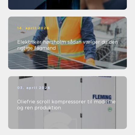
14. april 2026
Elektriker hørsholm sådan vælger du den
rigtige fagmand
03. april 2026
Oliefrie scroll kompressorer til moderne
og ren produktion